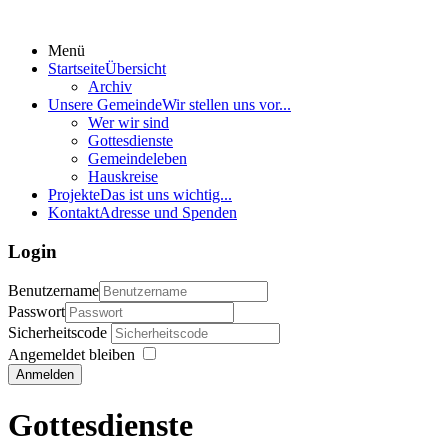
Menü
Startseite
Übersicht
Archiv
Unsere Gemeinde
Wir stellen uns vor...
Wer wir sind
Gottesdienste
Gemeindeleben
Hauskreise
Projekte
Das ist uns wichtig...
Kontakt
Adresse und Spenden
Login
Benutzername
Passwort
Sicherheitscode
Angemeldet bleiben
Anmelden
Gottesdienste