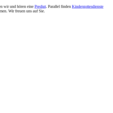
ten wir und hören eine
Predigt
. Parallel finden
Kindergottesdienste
men. Wir freuen uns auf Sie.